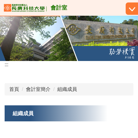
跳
會計室
到
主
要
內
容
區
:::
首頁
會計室簡介
組織成員
組織成員