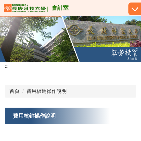
跳
會計室
到
主
要
內
容
區
:::
首頁
費用核銷操作說明
費用核銷操作說明