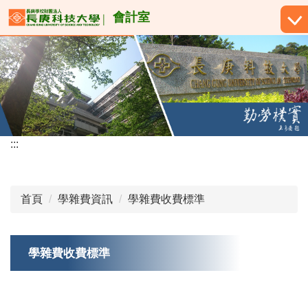
跳
會計室
到
主
要
內
容
區
:::
首頁
學雜費資訊
學雜費收費標準
學雜費收費標準